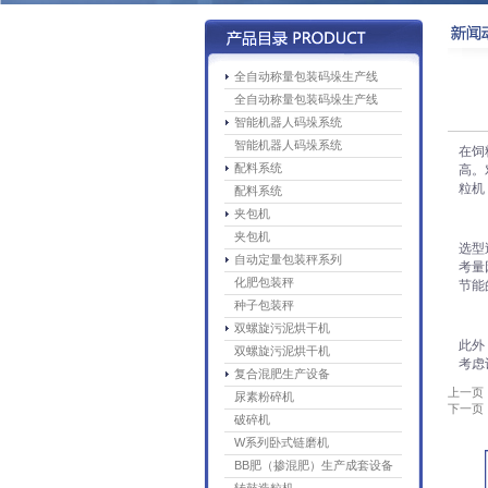
全自动称量包装码垛生产线
全自动称量包装码垛生产线
智能机器人码垛系统
智能机器人码垛系统
在饲
配料系统
高。
粒机
配料系统
夹包机
夹包机
选型
自动定量包装秤系列
考量
化肥包装秤
节能
种子包装秤
双螺旋污泥烘干机
此外
双螺旋污泥烘干机
考虑
复合混肥生产设备
上一页
尿素粉碎机
下一页
破碎机
W系列卧式链磨机
BB肥（掺混肥）生产成套设备