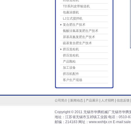
转鼓造粒机
TD系列皮带输送机
包裹涂膜机
LJ立式搅拌机
复合肥生产技术
氨酸法氯基复肥生产技术
尿基高氮复肥生产技术
硫基复合肥生产技术
挤压造粒机
挤压造粒机
产品颗粒
加工设备
挤压机配件
客户生产现场
|
|
|
|
公司简介
新闻动态
产品展示
人才招聘
信息反馈
Copyright © 2011 无锡市华腾机械厂无锡市华腾复合
地址：江苏省无锡市玉祁镇工业园 电话：0510-83586
邮编：214183 网址：www.wxhtjx.cn E-mail:sale