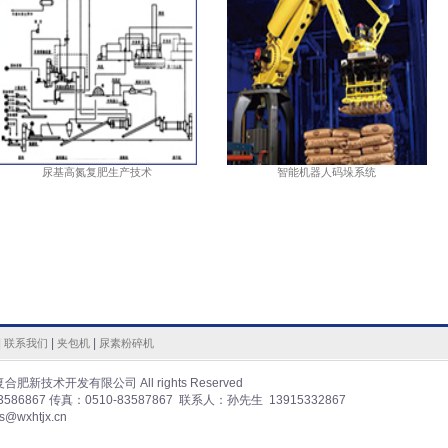
尿基高氮复肥生产技术
智能机器人码垛系统
|
|
|
联系我们
夹包机
尿素粉碎机
肥新技术开发有限公司 All rights Reserved
867 传真：0510-83587867 联系人：孙先生 13915332867
s@wxhtjx.cn