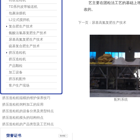
转鼓造粒机
艺主要在团粒法工艺的基础上增加
TD系列皮带输送机
改的。
包裹涂膜机
LJ立式搅拌机
下一页：尿基高氮复肥生产技术
复合肥生产技术
氨酸法氯基复肥生产技术
尿基高氮复肥生产技术
硫基复合肥生产技术
挤压造粒机
挤压造粒机
产品颗粒
加工设备
挤压机配件
客户生产现场
挤压造粒机辊模的维护保养技巧
配料系统
挤压造粒机饲料加工的应用
挤压造粒机的设备分类及类型特点
挤压造粒机模头的结构特点
挤压造粒机的产品类型及工艺特点
荣誉证书