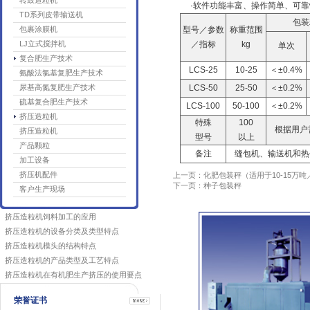
转鼓造粒机
·软件功能丰富、操作简单、可靠
TD系列皮带输送机
包装
包裹涂膜机
型号／参数
称重范围
LJ立式搅拌机
／指标
kg
单次
复合肥生产技术
LCS-25
10-25
＜±0.4%
氨酸法氯基复肥生产技术
尿基高氮复肥生产技术
LCS-50
25-50
＜±0.2%
硫基复合肥生产技术
LCS-100
50-100
＜±0.2%
挤压造粒机
特殊
100
根据用户
挤压造粒机
型号
以上
产品颗粒
备注
缝包机、输送机和热
加工设备
挤压机配件
上一页：化肥包装秤（适用于10-15万
下一页：种子包装秤
客户生产现场
挤压造粒机饲料加工的应用
挤压造粒机的设备分类及类型特点
挤压造粒机模头的结构特点
挤压造粒机的产品类型及工艺特点
挤压造粒机在有机肥生产挤压的使用要点
荣誉证书