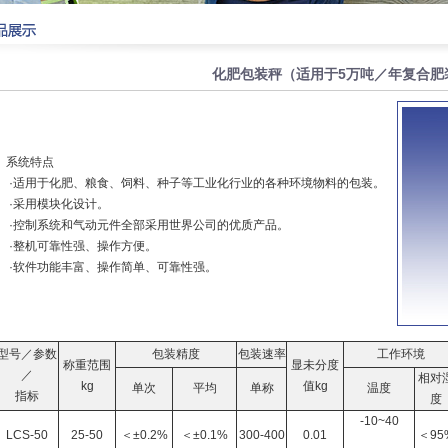
化肥包装秤（适用于5万吨／年复合肥
系统特点
·适用于化肥、粮食、饲料、种子等工业化行业的各种环境物料的包装。
·采用模块化设计。
·控制系统和气动元件全部采用世界公司的优质产品。
·整机可靠性强、操作方便。
·软件功能丰富、操作简单、可靠性强。
型号／参数
包装精度
包装速率
工作环境
称重范围
显未分度
／
相对
kg
值kg
单次
平均
单称
温度
指标
度
-10~40
LCS-50
25-50
＜±0.2%
＜±0.1%
300-400
0.01
＜95