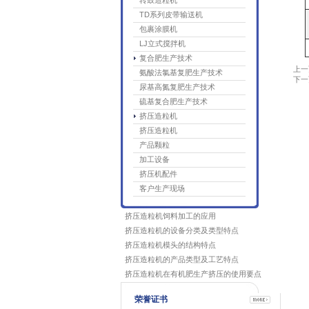
转鼓造粒机
TD系列皮带输送机
包裹涂膜机
LJ立式搅拌机
复合肥生产技术
上一
氨酸法氯基复肥生产技术
下一
尿基高氮复肥生产技术
硫基复合肥生产技术
挤压造粒机
挤压造粒机
产品颗粒
加工设备
挤压机配件
客户生产现场
挤压造粒机饲料加工的应用
挤压造粒机的设备分类及类型特点
挤压造粒机模头的结构特点
挤压造粒机的产品类型及工艺特点
挤压造粒机在有机肥生产挤压的使用要点
荣誉证书