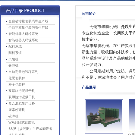
公司简介
全自动称量包装码垛生产线
无锡市华腾机械厂
是以生
全自动称量包装码垛生产线
专业化制造企业，长期致力于
智能机器人码垛系统
技术企业。
智能机器人码垛系统
无锡市华腾机械厂在生产实践
配料系统
新生力量，吸收国内外技术，
配料系统
品的系统性设计及产品的成熟
夹包机
和开发能力。
夹包机
公司定期对用户走访、调研
自动定量包装秤系列
和不足，更深地体会了用户对产
化肥包装秤
种子包装秤
产品展示
双螺旋污泥烘干机
双螺旋污泥烘干机
复合混肥生产设备
尿素粉碎机
破碎机
化肥
夹包机
W系列卧式链磨机
BB肥（掺混肥）生产成套设备