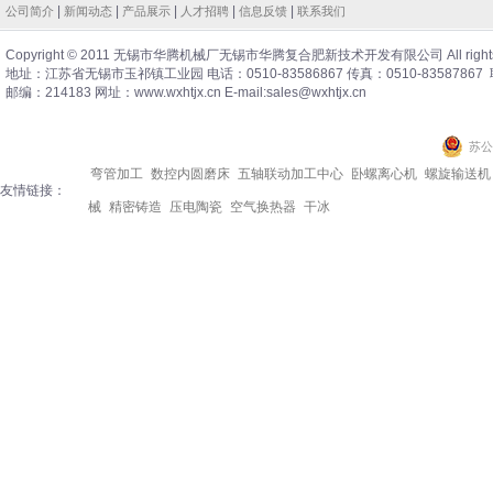
|
|
|
|
|
公司简介
新闻动态
产品展示
人才招聘
信息反馈
联系我们
Copyright © 2011 无锡市华腾机械厂无锡市华腾复合肥新技术开发有限公司 All rights 
地址：江苏省无锡市玉祁镇工业园 电话：0510-83586867 传真：0510-83587867 
包裹涂膜机
邮编：214183 网址：www.wxhtjx.cn E-mail:sales@wxhtjx.cn
苏公网
弯管加工
数控内圆磨床
五轴联动加工中心
卧螺离心机
螺旋输送机
友情链接：
械
精密铸造
压电陶瓷
空气换热器
干冰
硫基复合肥生产技术
化肥
夹包机