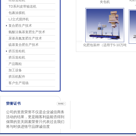
转鼓造粒机
TD系列皮带输送机
包裹涂膜机
LJ立式搅拌机
复合肥生产技术
化肥包装秤（适用于5-10万吨
氨酸法氯基复肥生产技术
／年复合肥装置）
尿基高氮复肥生产技术
硫基复合肥生产技术
挤压造粒机
挤压造粒机
产品颗粒
加工设备
尿素粉碎机
挤压机配件
客户生产现场
荣誉证书
公司的资质荣誉不仅是企业诚信商务
BB肥（掺混肥）生产成套设
活动的结果，更是顾客利益能否得到
备
保障的至关因素荣誉只代表过去我们
将与时俱进恪守品牌诚信度