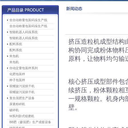
全自动称量包装码垛生产线
全自动称量包装码垛生产线
智能机器人码垛系统
智能机器人码垛系统
挤压造粒机成型结构
配料系统
构协同完成粉体物料
配料系统
夹包机
原料，让物料均匀输
夹包机
自动定量包装秤系列
化肥包装秤
核心挤压成型部件包
种子包装秤
双螺旋污泥烘干机
续挤压，粉体颗粒相
双螺旋污泥烘干机
一规格颗粒。机身内
复合混肥生产设备
尿素粉碎机
壁。
破碎机
W系列卧式链磨机
BB肥（掺混肥）生产成套设备