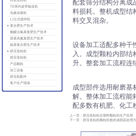
转鼓造粒机
配套筛分结构分离成
TD系列皮带输送机
料损耗。整机成型结
包裹涂膜机
料交叉混杂。
LJ立式搅拌机
复合肥生产技术
氨酸法氯基复肥生产技术
尿基高氮复肥生产技术
设备加工适配多种干
硫基复合肥生产技术
挤压造粒机
入。成型颗粒内部结
挤压造粒机
升。整套加工流程连
产品颗粒
加工设备
挤压机配件
客户生产现场
成型部件选用耐磨基
解。整体加工流程能
配多数有机肥、化工
上一页：挤压造粒机在塑料颗粒的生产应用
下一页：挤压造粒机颗粒松散的成因及处理